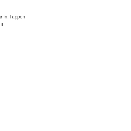
r in. I appen
lt
.