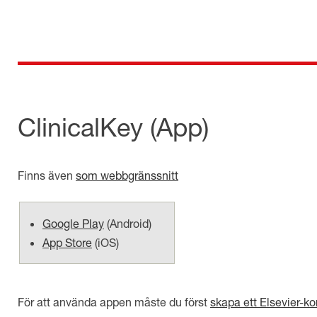
Skip
to
content
för dig som är anställd inom Region Kalmar län
Medicinska e-biblioteket
ClinicalKey
(App)
Finns även
som webbgränssnitt
Google Play
(
Android
)
App Store
(
iOS
)
För att använda appen måste du först
skapa ett Elsevier-ko