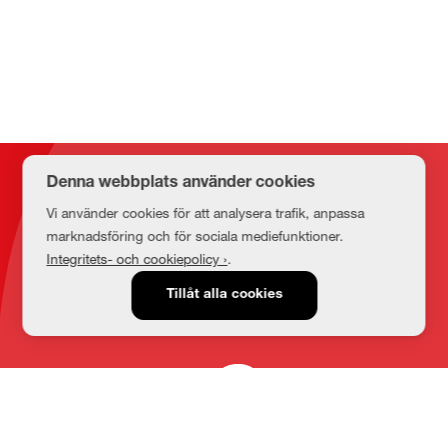
Kontakt
Denna webbplats använder cookies
Vi använder cookies för att analysera trafik, anpassa
marknadsföring och för sociala mediefunktioner.
Integritets- och cookiepolicy ›
.
E-post
medbib@lnu.se
Tillåt alla cookies