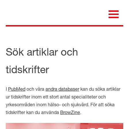
Skip
to
content
för dig som är anställd inom Region Kalmar län
Medicinska e-biblioteket
Sök artiklar och
tidskrifter
I
PubMed
och våra
andra databaser
kan du söka artiklar
ur tidskrifter inom ett stort antal specialiteter och
yrkesområden inom hälso- och sjukvård. För att söka
tidskrifter kan du använda
BrowZine
.