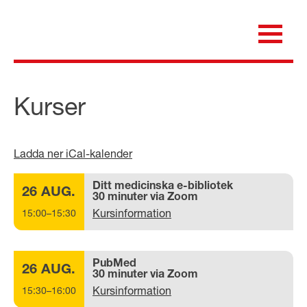
Skip
to
content
för dig som är anställd inom Region Kalmar län
Medicinska e-biblioteket
Kurser
Ladda ner iCal-kalender
Ditt medicinska e-bibliotek
26 AUG.
30 minuter via Zoom
Kursinformation
15:00–15:30
PubMed
26 AUG.
30 minuter via Zoom
Kursinformation
15:30–16:00