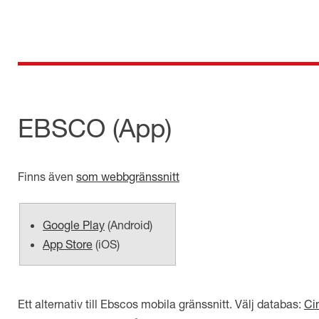
Skip
to
content
för dig som är anställd inom Region Kalmar län
Medicinska e-biblioteket
EBSCO
(App)
Finns även
som webbgränssnitt
Google Play
(
Android
)
App Store
(
iOS
)
Ett alternativ till Ebscos mobila gränssnitt. Välj databas:
Ci