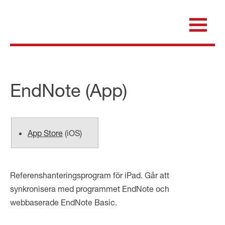
Skip
to
content
för dig som är anställd inom Region Kalmar län
Medicinska e-biblioteket
EndNote
(App)
App Store
(
iOS
)
Referenshanteringsprogram för iPad. Går att
synkronisera med programmet EndNote och
webbaserade EndNote Basic.