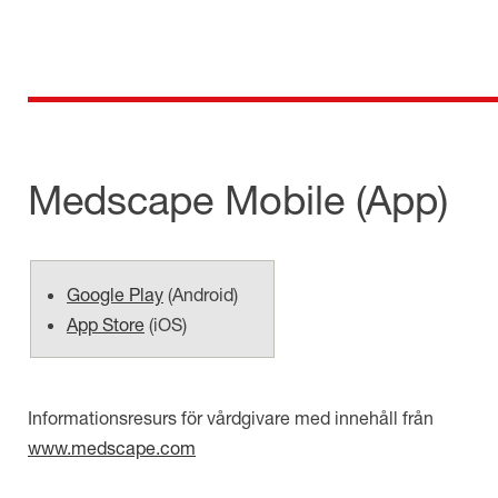
Skip
to
content
för dig som är anställd inom Region Kalmar län
Medicinska e-biblioteket
Medscape Mobile
(App)
Google Play
(
Android
)
App Store
(
iOS
)
Informationsresurs för vårdgivare med innehåll från
www.medscape.com