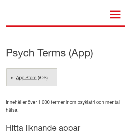
Skip
to
content
för dig som är anställd inom Region Kalmar län
Medicinska e-biblioteket
Psych Terms
(App)
App Store
(
iOS
)
Innehåller över 1 000 termer inom psykiatri och mental
hälsa.
Hitta liknande appar