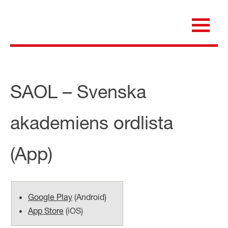
Skip
to
content
för dig som är anställd inom Region Kalmar län
Medicinska e-biblioteket
SAOL – Svenska
akademiens ordlista
(App)
Google Play
(
Android
)
App Store
(
iOS
)