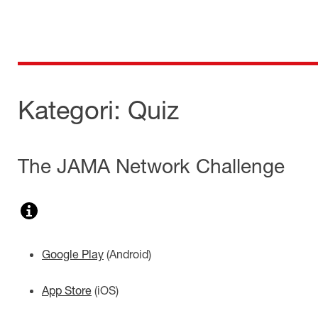
Skip
to
content
för dig som är anställd inom Region Kalmar län
Medicinska e-biblioteket
Kategori:
Quiz
The JAMA Network Challenge
Google Play
(
Android
)
App Store
(
iOS
)