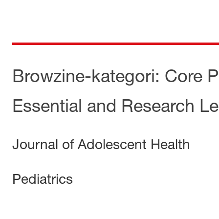
Skip
to
content
för dig som är anställd inom Region Kalmar län
Medicinska e-biblioteket
Browzine-kategori:
Core P
Essential and Research Le
Journal of Adolescent Health
Pediatrics