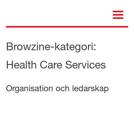
Skip
to
content
för dig som är anställd inom Region Kalmar län
Medicinska e-biblioteket
Browzine-kategori:
Health Care Services
Organisation och ledarskap