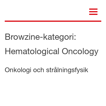
Skip
to
content
för dig som är anställd inom Region Kalmar län
Medicinska e-biblioteket
Browzine-kategori:
Hematological Oncology
Onkologi och strålningsfysik