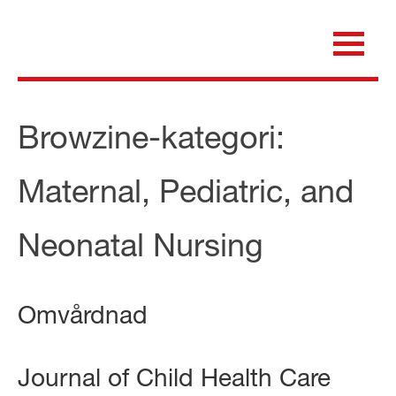
Skip
to
content
för dig som är anställd inom Region Kalmar län
Medicinska e-biblioteket
Browzine-kategori:
Maternal, Pediatric, and
Neonatal Nursing
Omvårdnad
Journal of Child Health Care