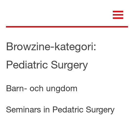
Skip
to
content
för dig som är anställd inom Region Kalmar län
Medicinska e-biblioteket
Browzine-kategori:
Pediatric Surgery
Barn- och ungdom
Seminars in Pedatric Surgery