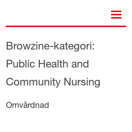
Skip
to
content
för dig som är anställd inom Region Kalmar län
Medicinska e-biblioteket
Browzine-kategori:
Public Health and
Community Nursing
Omvårdnad