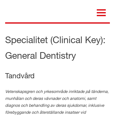
Skip
to
content
för dig som är anställd inom Region Kalmar län
Medicinska e-biblioteket
Specialitet (Clinical Key):
General Dentistry
Tandvård
Vetenskapsgren och yrkesområde inriktade på tänderna,
munhålan och deras vävnader och anatomi, samt
diagnos och behandling av deras sjukdomar, inklusive
förebyggande och återställande insatser vid