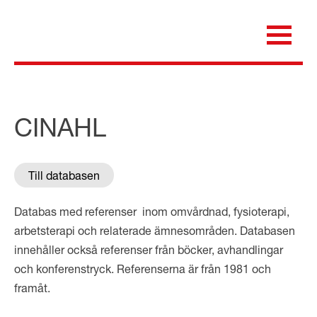
Skip
to
content
för dig som är anställd inom Region Kalmar län
Medicinska e-biblioteket
CINAHL
Till databasen
Databas med referenser inom omvårdnad, fysioterapi,
arbetsterapi och relaterade ämnesområden. Databasen
innehåller också referenser från böcker, avhandlingar
och konferenstryck. Referenserna är från 1981 och
framåt.