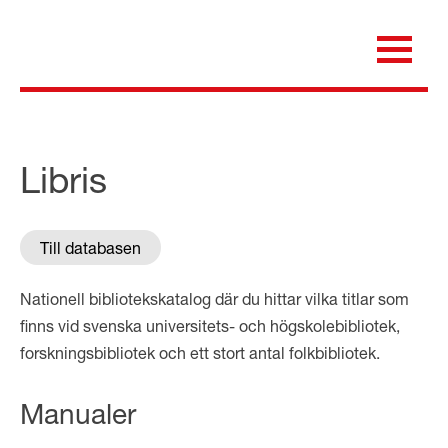
Skip
to
content
för dig som är anställd inom Region Kalmar län
Medicinska e-biblioteket
Libris
Till databasen
Nationell bibliotekskatalog där du hittar vilka titlar som
finns vid svenska universitets- och högskolebibliotek,
forskningsbibliotek och ett stort antal folkbibliotek.
Manualer