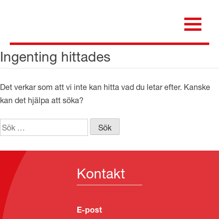
Skip
to
content
för dig som är anställd inom Region Kalmar län
Medicinska e-biblioteket
Ingenting hittades
Det verkar som att vi inte kan hitta vad du letar efter. Kanske
kan det hjälpa att söka?
Sök
efter:
Kontakt
E-post