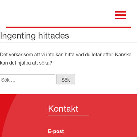
Skip
to
content
för dig som är anställd inom Region Kalmar län
Medicinska e-biblioteket
Ingenting hittades
Det verkar som att vi inte kan hitta vad du letar efter. Kanske
kan det hjälpa att söka?
Sök
efter:
Kontakt
E-post