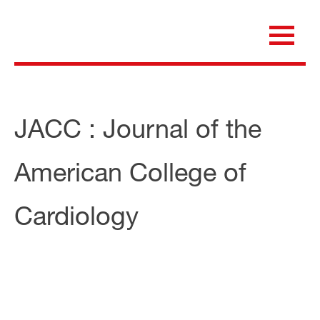
Skip
to
content
för dig som är anställd inom Region Kalmar län
Medicinska e-biblioteket
JACC : Journal of the
American College of
Cardiology