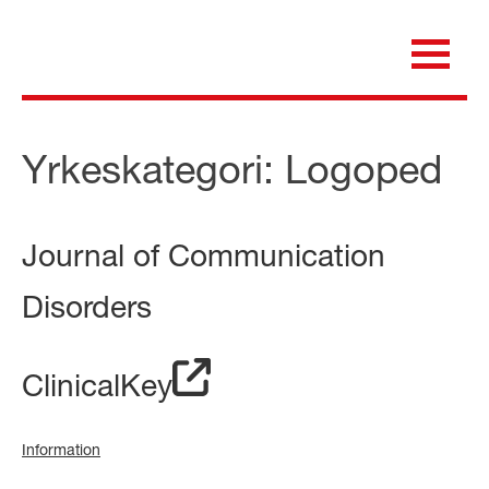
Skip
to
content
för dig som är anställd inom Region Kalmar län
Medicinska e-biblioteket
Yrkeskategori:
Logoped
Journal of Communication
Disorders
ClinicalKey
Information