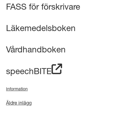
FASS för förskrivare
Läkemedelsboken
Vårdhandboken
speechBITE
Information
Äldre inlägg
Inläggsnavigering