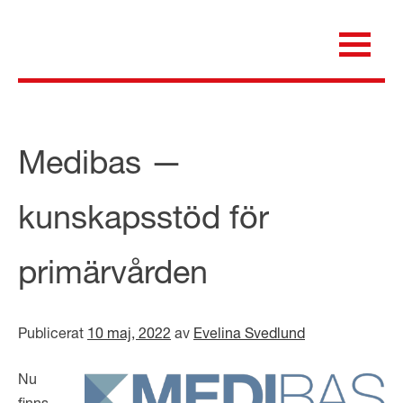
Skip
to
content
för dig som är anställd inom Region Kalmar län
Medicinska e-biblioteket
Medibas —
kunskapsstöd för
primärvården
Publicerat
10 maj, 2022
av
Evelina Svedlund
Nu
finns