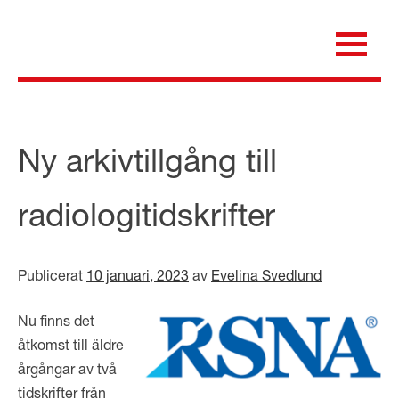
Skip
to
content
för dig som är anställd inom Region Kalmar län
Medicinska e-biblioteket
Ny arkivtillgång till
radiologitidskrifter
Publicerat
10 januari, 2023
av
Evelina Svedlund
Nu finns det
åtkomst till äldre
årgångar av två
tidskrifter från