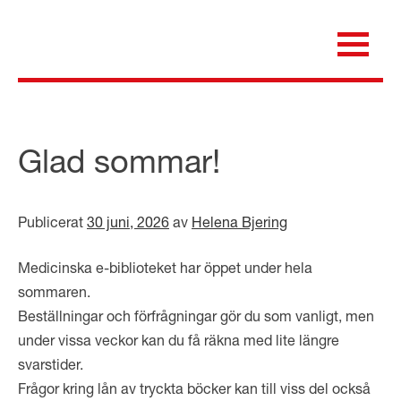
Skip
to
content
för dig som är anställd inom Region Kalmar län
Medicinska e-biblioteket
Glad sommar!
Publicerat
30 juni, 2026
av
Helena Bjering
Medicinska e-biblioteket har öppet under hela
sommaren.
Beställningar och förfrågningar gör du som vanligt, men
under vissa veckor kan du få räkna med lite längre
svarstider.
Frågor kring lån av tryckta böcker kan till viss del också