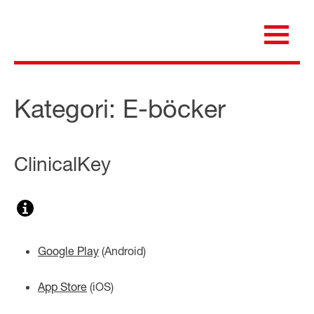
Skip
to
content
för dig som är anställd inom Region Kalmar län
Medicinska e-biblioteket
Kategori:
E-böcker
ClinicalKey
Google Play
(
Android
)
App Store
(
iOS
)