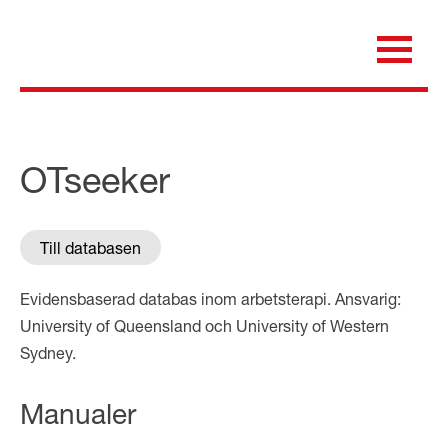
Skip
to
content
för dig som är anställd inom Region Kalmar län
Medicinska e-biblioteket
OTseeker
Till databasen
Evidensbaserad databas inom arbetsterapi. Ansvarig:
University of Queensland och University of Western
Sydney.
Manualer