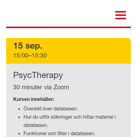
Skip
to
content
för dig som är anställd inom Region Kalmar län
Medicinska e-biblioteket
15 sep.
15:00–15:30
PsycTherapy
30 minuter via Zoom
Kursen innehåller:
Översikt över databasen.
Hur du utför sökningar och hittar material i
databasen.
Funktioner och filter i databasen.