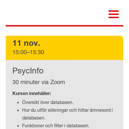
Skip
to
content
för dig som är anställd inom Region Kalmar län
Medicinska e-biblioteket
11 nov.
15:00–15:30
PsycInfo
30 minuter via Zoom
Kursen innehåller:
Översikt över databasen.
Hur du utför sökningar och hittar ämnesord i
databasen.
Funktioner och filter i databasen.