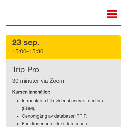
Skip
to
content
för dig som är anställd inom Region Kalmar län
Medicinska e-biblioteket
23 sep.
15:00–15:30
Trip Pro
30 minuter via Zoom
Kursen innehåller:
Introduktion till evidensbaserad medicin
(EBM).
Genomgång av databasen TRIP.
Funktioner och filter i databasen.