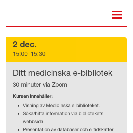
Skip
to
content
för dig som är anställd inom Region Kalmar län
Medicinska e-biblioteket
2 dec.
15:00–15:30
Ditt medicinska e-bibliotek
30 minuter via Zoom
Kursen innehåller:
Visning av Medicinska e-biblioteket.
Söka/hitta information via bibliotekets
webbsida.
Presentation av databaser och e-tidskrifter