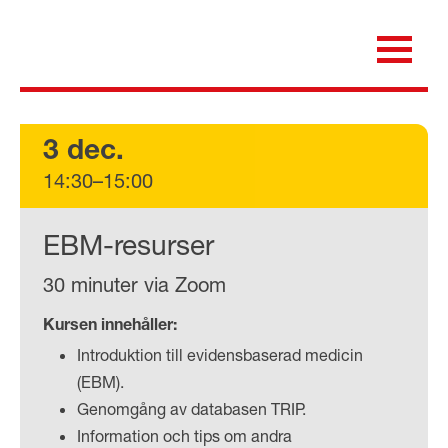
Skip
to
content
för dig som är anställd inom Region Kalmar län
Medicinska e-biblioteket
3 dec.
14:30–15:00
EBM-resurser
30 minuter via Zoom
Kursen innehåller:
Introduktion till evidensbaserad medicin
(EBM).
Genomgång av databasen TRIP.
Information och tips om andra