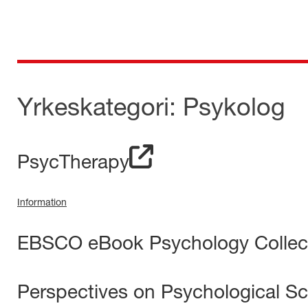
Skip
to
content
för dig som är anställd inom Region Kalmar län
Medicinska e-biblioteket
Yrkeskategori:
Psykolog
PsycTherapy
Information
EBSCO eBook Psychology Collec
Perspectives on Psychological S