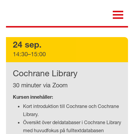
Skip
to
content
för dig som är anställd inom Region Kalmar län
Medicinska e-biblioteket
24 sep.
14:30–15:00
Cochrane Library
30 minuter via Zoom
Kursen innehåller:
Kort introduktion till Cochrane och Cochrane
Library.
Översikt över deldatabaser i Cochrane Library
med huvudfokus på fulltextdatabasen