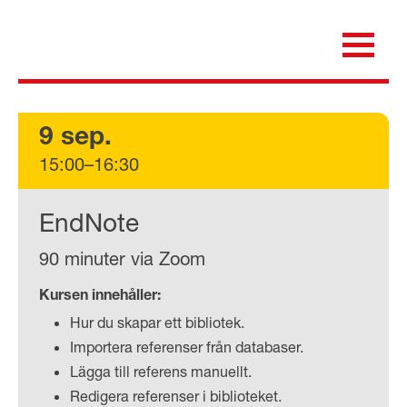
Skip
to
content
för dig som är anställd inom Region Kalmar län
Medicinska e-biblioteket
9 sep.
15:00–16:30
EndNote
90 minuter via Zoom
Kursen innehåller:
Hur du skapar ett bibliotek.
Importera referenser från databaser.
Lägga till referens manuellt.
Redigera referenser i biblioteket.