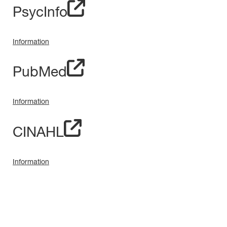
PsycInfo
Information
PubMed
Information
CINAHL
Information